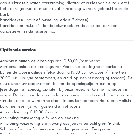
aan elektriciteit, water, overstroming, diefstal of verlies van sleutels, etc.).
Het slecht gebruik of misbruik zal in rekening worden gebracht aan de
klant.
Handdoeken: Inclusief (wisseling iedere 7 dagen)
Handdoeken
Inclusief: Handdoekwasbak en douche per persoon
aangegeven in de reservering.
Optionele service
Aankomst buiten de openingsuren: € 30,00 /reservering
Aankomst buiten de openingsuren
Verplichte toeslag voor aankomst
buiten de openingstijden (elke dag na 19:30 uur (oktober t/m mei) en
20:00 uur (juni t/m september), en altijd op een feestdag of zondag). De
sleutels van uw appartement buiten de openingstijden kunt u op
feestdagen en zondag ophalen bij onze receptie. Online inchecken is
vereist. De borg en de eventuele resterende huur dienen bij het ophalen
van de sleutel te worden voldaan. In ons kantoorraam ziet u een verlicht
bord met een lijst van gasten die niet voor s
Air conditioning: € 10,00 / nacht
Annulering verzekering: 5 % van de boeking
Annulering verzekering
Stornierung aus jedem berechtigten Grund.
Schützen Sie Ihre Buchung vor unvorhergesehenen Ereignissen.