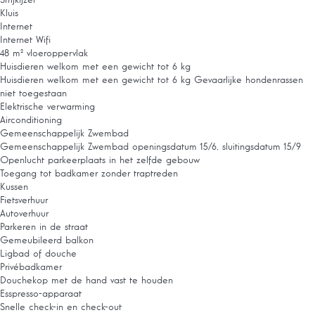
Strijkijzer
Kluis
Internet
Internet
Wifi
48 m² vloeroppervlak
Huisdieren welkom met een gewicht tot 6 kg
Huisdieren welkom met een gewicht tot 6 kg
Gevaarlijke hondenrassen
niet toegestaan
Elektrische verwarming
Airconditioning
Gemeenschappelijk Zwembad
Gemeenschappelijk Zwembad
openingsdatum 15/6, sluitingsdatum 15/9
Openlucht parkeerplaats in het zelfde gebouw
Toegang tot badkamer zonder traptreden
Kussen
Fietsverhuur
Autoverhuur
Parkeren in de straat
Gemeubileerd balkon
Ligbad of douche
Privébadkamer
Douchekop met de hand vast te houden
Esspresso-apparaat
Snelle check-in en check-out