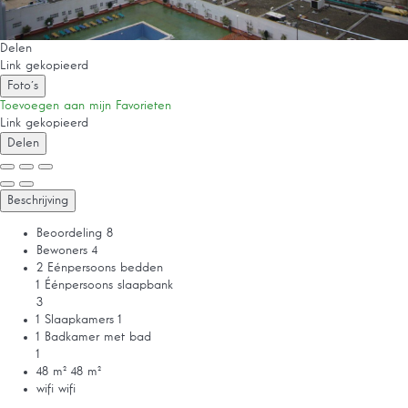
Delen
Link gekopieerd
Foto´s
Toevoegen aan mijn Favorieten
Link gekopieerd
Delen
Beschrijving
Beoordeling
8
Bewoners
4
2 Eénpersoons bedden
1 Éénpersoons slaapbank
3
1 Slaapkamers
1
1 Badkamer met bad
1
48 m²
48 m²
wifi
wifi