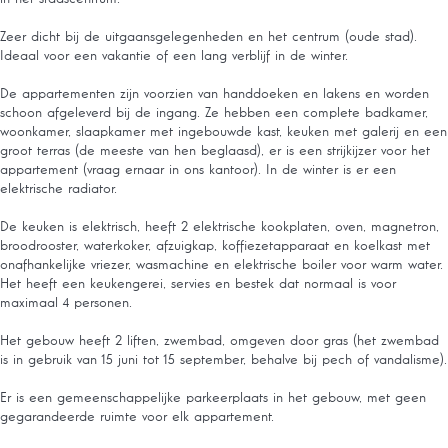
Zeer dicht bij de uitgaansgelegenheden en het centrum (oude stad).
Ideaal voor een vakantie of een lang verblijf in de winter.
De appartementen zijn voorzien van handdoeken en lakens en worden
schoon afgeleverd bij de ingang. Ze hebben een complete badkamer,
woonkamer, slaapkamer met ingebouwde kast, keuken met galerij en een
groot terras (de meeste van hen beglaasd), er is een strijkijzer voor het
appartement (vraag ernaar in ons kantoor). In de winter is er een
elektrische radiator.
De keuken is elektrisch, heeft 2 elektrische kookplaten, oven, magnetron,
broodrooster, waterkoker, afzuigkap, koffiezetapparaat en koelkast met
onafhankelijke vriezer, wasmachine en elektrische boiler voor warm water.
Het heeft een keukengerei, servies en bestek dat normaal is voor
maximaal 4 personen.
Het gebouw heeft 2 liften, zwembad, omgeven door gras (het zwembad
is in gebruik van 15 juni tot 15 september, behalve bij pech of vandalisme).
Er is een gemeenschappelijke parkeerplaats in het gebouw, met geen
gegarandeerde ruimte voor elk appartement.