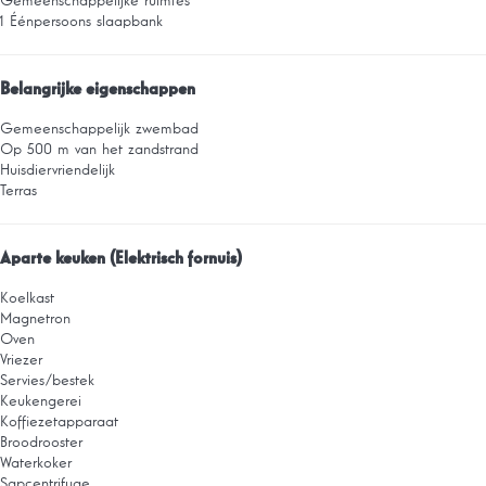
Gemeenschappelijke ruimtes
1 Éénpersoons slaapbank
Belangrijke eigenschappen
Gemeenschappelijk zwembad
Op 500 m van het zandstrand
Huisdiervriendelijk
Terras
Aparte keuken (Elektrisch fornuis)
Koelkast
Magnetron
Oven
Vriezer
Servies/bestek
Keukengerei
Koffiezetapparaat
Broodrooster
Waterkoker
Sapcentrifuge