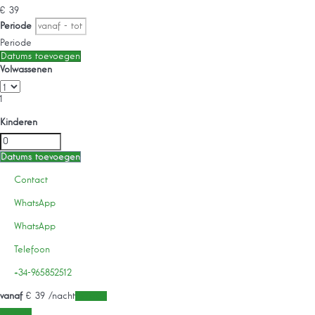
€ 39
Periode
Periode
Datums toevoegen
Volwassenen
1
Kinderen
Datums toevoegen
Contact
WhatsApp
WhatsApp
Telefoon
+34-965852512
vanaf
€ 39
/nacht
Periode
Periode