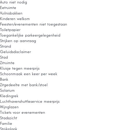
Auto niet nodig
Eetruimte
Vuilnisbakken
Kinderen welkom
Feesten/evenementen niet toegestaan
Toiletpapier
Toegankelijke parkeergelegenheid
Strijken op aanvraag
Strand
Geluidsdisclaimer
Stad
Zitruimte
Kluisje tegen meerprijs
Schoonmaak een keer per week
Bank
Zitgedeelte met bank/stoel
Solarium
Kledingrek
Luchthavenshuttleservice meerprijs
Wijnglazen
Tickets voor evenementen
Stadszicht
Familie
Strijkplank