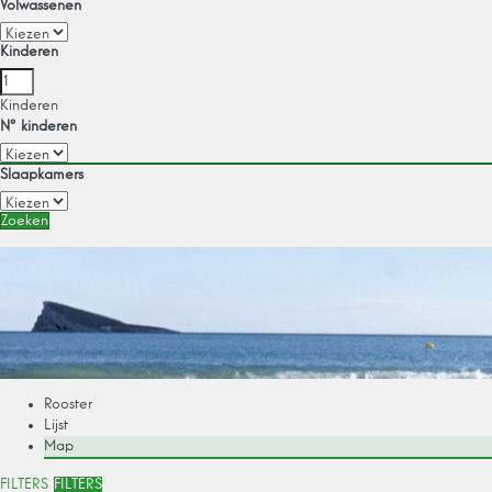
Volwassenen
Kinderen
Kinderen
Nº kinderen
Slaapkamers
Zoeken
Rooster
Lijst
Map
FILTERS
FILTERS