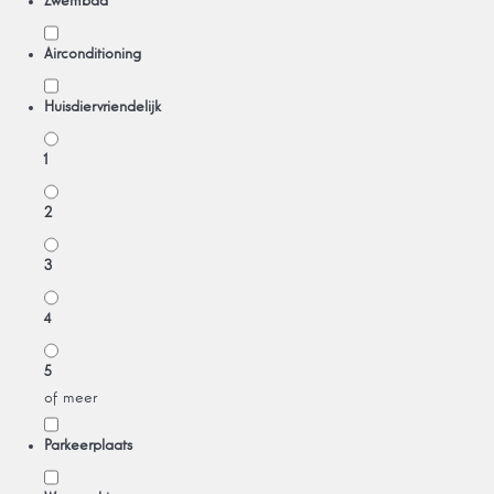
Zwembad
Airconditioning
Huisdiervriendelijk
1
2
3
4
5
of meer
Parkeerplaats