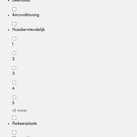
Zwembad
Airconditioning
Huisdiervriendelijk
1
2
3
4
5
of meer
Parkeerplaats