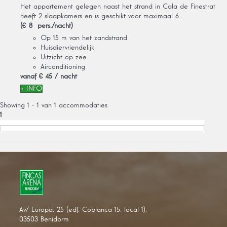
Het appartement gelegen naast het strand in Cala de Finestrat
heeft 2 slaapkamers en is geschikt voor maximaal 6...
(€ 8 pers./nacht)
Op 15 m van het zandstrand
Huisdiervriendelijk
Uitzicht op zee
Airconditioning
vanaf
€ 45
/ nacht
+ INFO
Showing 1 - 1 van 1 accommodaties
1
Av/ Europa, 25 (edf. Coblanca 15, local 1).
03503 Benidorm