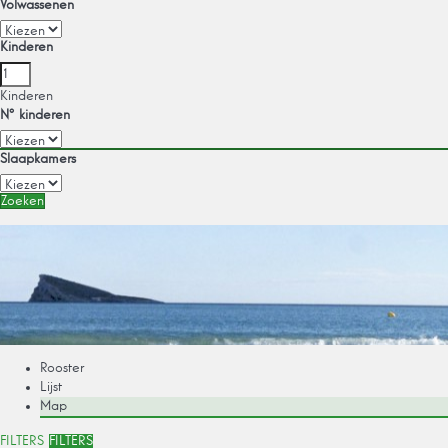
Volwassenen
Kinderen
Kinderen
Nº kinderen
Slaapkamers
Zoeken
Rooster
Lijst
Map
FILTERS
FILTERS