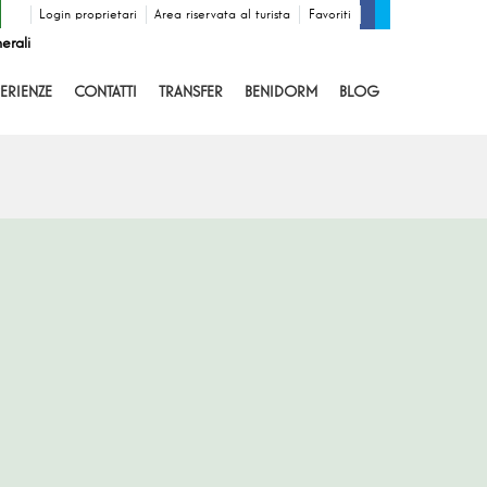
Login proprietari
Area riservata al turista
Favoriti
erali
ERIENZE
CONTATTI
TRANSFER
BENIDORM
BLOG