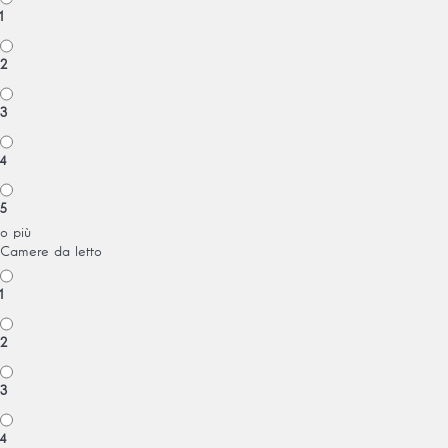
1
2
3
4
5
o più
Camere da letto
1
2
3
4