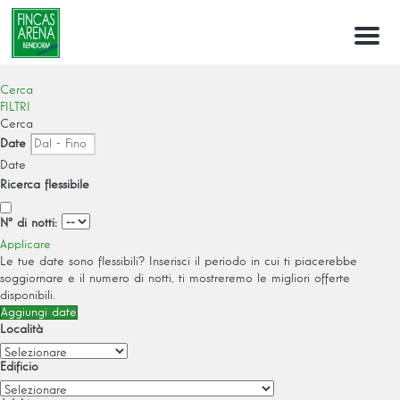
Menu
Cerca
FILTRI
Cerca
Date
Date
Ricerca flessibile
Nº di notti:
Applicare
Le tue date sono flessibili?
Inserisci il periodo in cui ti piacerebbe
soggiornare e il numero di notti, ti mostreremo le migliori offerte
disponibili.
Aggiungi date
Località
Edificio