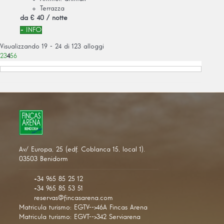
Terrazza
da
€ 40
/ notte
+ INFO
Visualizzando 19 - 24 di 123 alloggi
2
3
4
5
6
Av/ Europa, 25 (edf. Coblanca 15, local 1).
03503 Benidorm
+34 965 85 25 12
+34 965 85 53 51
reservas@fincasarena.com
Matricula turismo: EGTV-->46A Fincas Arena
Matricula turismo: EGVT-->342 Serviarena