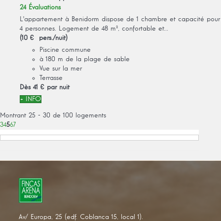
24 Évaluations
L'appartement à Benidorm dispose de 1 chambre et capacité pour
4 personnes. Logement de 48 m², confortable et...
(10 € pers./nuit)
Piscine commune
à 180 m de la plage de sable
Vue sur la mer
Terrasse
Dès
41 €
par nuit
+ INFO
Montrant 25 - 30 de 100 logements
3
4
5
6
7
Av/ Europa, 25 (edf. Coblanca 15, local 1).