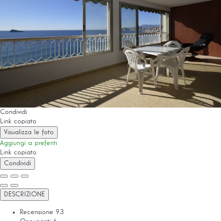
Condividi
Link copiato
Visualizza le foto
Aggiungi a preferiti
Link copiato
Condividi
DESCRIZIONE
Recensione
9.3