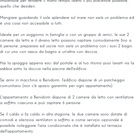
imbattibile per rendere il vostro tempo libero il più piacevole possibile,
quello che desideri.
Mangiare guardando il sole splendere sul mare non sarà un problema ed
è una cosa non accessibile a tutti.
Ideale per un soggiorno in famiglia o con un gruppo di amici, le sue 2
camere da letto e il divano letto possono ospitare comodamente fino a
6 persone, prepararsi ed uscire non sarà un problema con i suoi 2 bagni,
di cui uno con vasca da bagno e un'altra con doccia.
Hai la spiaggia appena esci dal portale e al tuo ritorno puoi lavarti via la
sabbia sotto la doccia nella piscina dell'edificio.
Se arrivi in ​​macchina a Benidorm, l'edificio dispone di un parcheggio
comunitario (non c'è spazio garantito per ogni appartamento)
L'appartamento a Benidorm dispone di 2 camere da letto con ventilatore
a soffitto ciascuna e può ospitare 6 persone.
Se il caldo si fa caldo in alta stagione, le due camere sono dotate di
comodi e silenziosi ventilatori a soffitto e come servizio opzionale è
possibile noleggiare l'aria condizionata che è installata sul terrazzo
dell'appartamento.