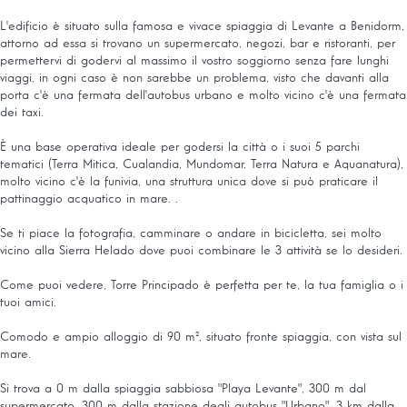
L'edificio è situato sulla famosa e vivace spiaggia di Levante a Benidorm,
attorno ad essa si trovano un supermercato, negozi, bar e ristoranti, per
permettervi di godervi al massimo il vostro soggiorno senza fare lunghi
viaggi, in ogni caso è non sarebbe un problema, visto che davanti alla
porta c'è una fermata dell'autobus urbano e molto vicino c'è una fermata
dei taxi.
È una base operativa ideale per godersi la città o i suoi 5 parchi
tematici (Terra Mitica, Cualandia, Mundomar, Terra Natura e Aquanatura),
molto vicino c'è la funivia, una struttura unica dove si può praticare il
pattinaggio acquatico in mare. .
Se ti piace la fotografia, camminare o andare in bicicletta, sei molto
vicino alla Sierra Helado dove puoi combinare le 3 attività se lo desideri.
Come puoi vedere, Torre Principado è perfetta per te, la tua famiglia o i
tuoi amici.
Comodo e ampio alloggio di 90 m², situato fronte spiaggia, con vista sul
mare.
Si trova a 0 m dalla spiaggia sabbiosa "Playa Levante", 300 m dal
supermercato, 300 m dalla stazione degli autobus "Urbano", 3 km dalla