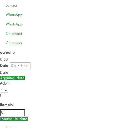
Scrivici
WhatsApp
WhatsApp
Chiamaci
Chiamaci
da
/notte
€ 58
Date
Date
Aggiungi date
Adulti
1
Bambini
Inserisci le date