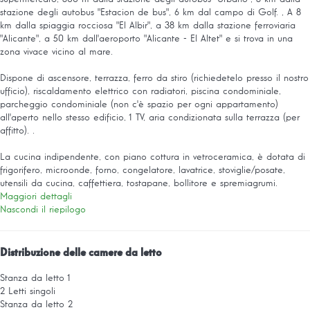
stazione degli autobus "Estacion de bus", 6 km dal campo di Golf. , A 8
km dalla spiaggia rocciosa "El Albir", a 38 km dalla stazione ferroviaria
"Alicante", a 50 km dall'aeroporto "Alicante - El Altet" e si trova in una
zona vivace vicino al mare.
Dispone di ascensore, terrazza, ferro da stiro (richiedetelo presso il nostro
ufficio), riscaldamento elettrico con radiatori, piscina condominiale,
parcheggio condominiale (non c'è spazio per ogni appartamento)
all'aperto nello stesso edificio, 1 TV, aria condizionata sulla terrazza (per
affitto). .
La cucina indipendente, con piano cottura in vetroceramica, è dotata di
frigorifero, microonde, forno, congelatore, lavatrice, stoviglie/posate,
utensili da cucina, caffettiera, tostapane, bollitore e spremiagrumi.
Maggiori dettagli
Nascondi il riepilogo
Distribuzione delle camere da letto
Stanza da letto 1
2 Letti singoli
Stanza da letto 2