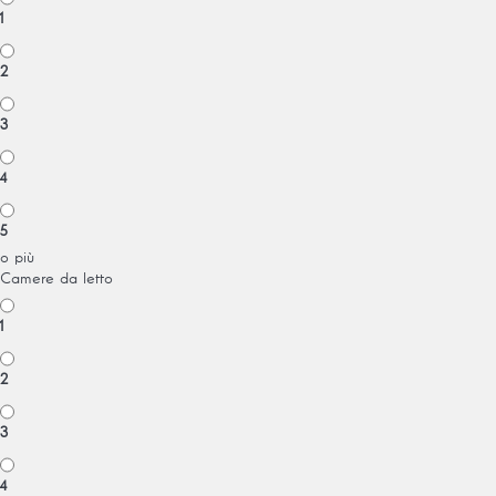
1
2
3
4
5
o più
Camere da letto
1
2
3
4