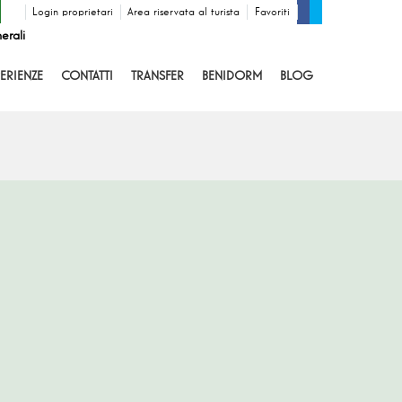
Login proprietari
Area riservata al turista
Favoriti
erali
ERIENZE
CONTATTI
TRANSFER
BENIDORM
BLOG