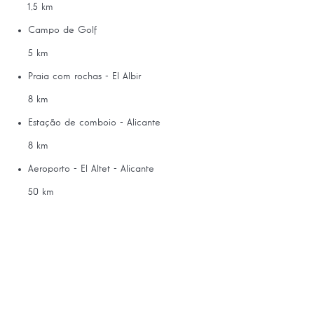
1,5 km
Campo de Golf
5 km
Praia com rochas - El Albir
8 km
Estação de comboio - Alicante
8 km
Aeroporto - El Altet - Alicante
50 km