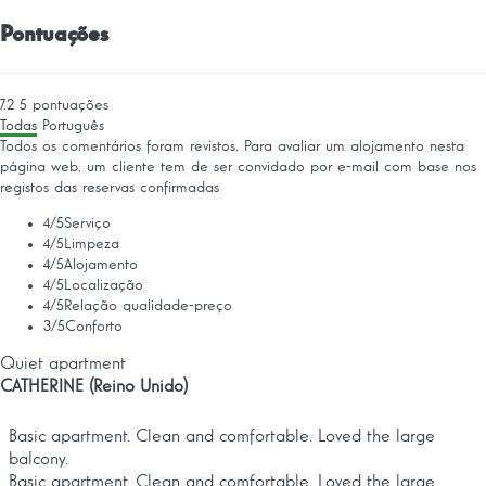
Pontuações
7.2
5
pontuações
Todas
Português
Todos os comentários foram revistos. Para avaliar um alojamento nesta
página web, um cliente tem de ser convidado por e-mail com base nos
registos das reservas confirmadas
4
/5
Serviço
4
/5
Limpeza
4
/5
Alojamento
4
/5
Localização
4
/5
Relação qualidade-preço
3
/5
Conforto
Quiet apartment
CATHERINE (Reino Unido)
Basic apartment. Clean and comfortable. Loved the large
balcony.
Basic apartment. Clean and comfortable. Loved the large