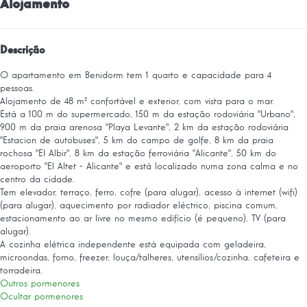
Alojamento
Descrição
O apartamento em Benidorm tem 1 quarto e capacidade para 4
pessoas.
Alojamento de 48 m² confortável e exterior, com vista para o mar.
Está a 100 m do supermercado, 150 m da estação rodoviária "Urbano",
900 m da praia arenosa "Playa Levante", 2 km da estação rodoviária
"Estacion de autobuses", 5 km do campo de golfe, 8 km da praia
rochosa "El Albir", 8 km da estação ferroviária "Alicante", 50 km do
aeroporto "El Altet - Alicante" e está localizado numa zona calma e no
centro da cidade.
Tem elevador, terraço, ferro, cofre (para alugar), acesso à internet (wifi)
(para alugar), aquecimento por radiador eléctrico, piscina comum,
estacionamento ao ar livre no mesmo edifício (é pequeno), TV (para
alugar).
A cozinha elétrica independente está equipada com geladeira,
microondas, forno, freezer, louça/talheres, utensílios/cozinha, cafeteira e
torradeira.
Outros pormenores
Ocultar pormenores