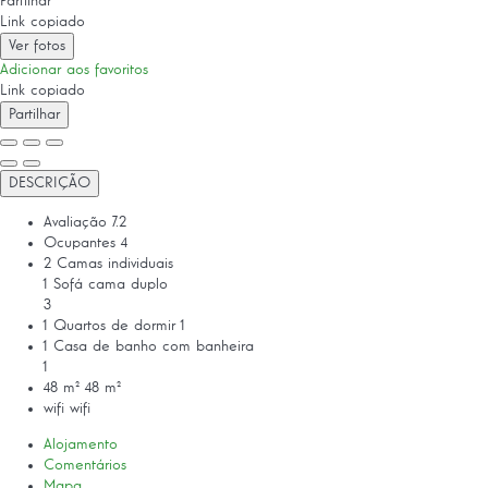
Partilhar
Link copiado
Ver fotos
Adicionar aos favoritos
Link copiado
Partilhar
DESCRIÇÃO
Avaliação
7.2
Ocupantes
4
2 Camas individuais
1 Sofá cama duplo
3
1 Quartos de dormir
1
1 Casa de banho com banheira
1
48 m²
48 m²
wifi
wifi
Alojamento
Comentários
Mapa