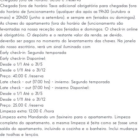
Chegada fora de horário: 30,00 € /reserva
Chegada fora de horário
Taxa adicional obrigatória para chegadas fora
do horário de funcionamento (qualquer dia após as 19h30 (outubro a
maio) e 20h00 (junho a setembro), e sempre em feriados ou domingos).
As chaves do apartamento fora do horário de funcionamento são
levantadas na nossa receção aos feriados e domingos. O check-in online
é obrigatório. O depósito e o restante valor da renda, se devido,
deverão ser pagos no momento do levantamento das chaves. Na janela
do nosso escritório, verá um sinal iluminado com
Early check-in: Segundo temporada
Early check-in
Disponível:
Desde o 1/1 Até o 31/5
Desde o 1/11 Até o 31/12
Preço: 40,00 € /reserva
Late check - out (17:00 hrs) - invierno: Segundo temporada
Late check - out (17:00 hrs) - invierno
Disponível:
Desde o 1/1 Até o 31/5
Desde o 1/11 Até o 31/12
Preço: 25,00 € /reserva
Limpeza extra: 12,00 € /hora
Limpeza extra
Mandando um faxineiro para o apartamento. Limpeza
completa do apartamento, a mesma limpeza é feita como se fosse uma
saída do apartamento, incluindo a cozinha e o banheiro. Inclui mudança
de toalhas e lençóis.