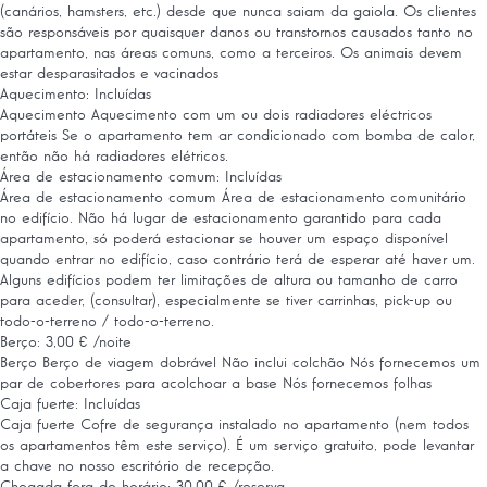
(canários, hamsters, etc.) desde que nunca saiam da gaiola. Os clientes
são responsáveis ​​por quaisquer danos ou transtornos causados ​​tanto no
apartamento, nas áreas comuns, como a terceiros. Os animais devem
estar desparasitados e vacinados
Aquecimento: Incluídas
Aquecimento
Aquecimento com um ou dois radiadores eléctricos
portáteis Se o apartamento tem ar condicionado com bomba de calor,
então não há radiadores elétricos.
Área de estacionamento comum: Incluídas
Área de estacionamento comum
Área de estacionamento comunitário
no edifício. Não há lugar de estacionamento garantido para cada
apartamento, só poderá estacionar se houver um espaço disponível
quando entrar no edifício, caso contrário terá de esperar até haver um.
Alguns edifícios podem ter limitações de altura ou tamanho de carro
para aceder, (consultar), especialmente se tiver carrinhas, pick-up ou
todo-o-terreno / todo-o-terreno.
Berço: 3,00 € /noite
Berço
Berço de viagem dobrável Não inclui colchão Nós fornecemos um
par de cobertores para acolchoar a base Nós fornecemos folhas
Caja fuerte: Incluídas
Caja fuerte
Cofre de segurança instalado no apartamento (nem todos
os apartamentos têm este serviço). É um serviço gratuito, pode levantar
a chave no nosso escritório de recepção.