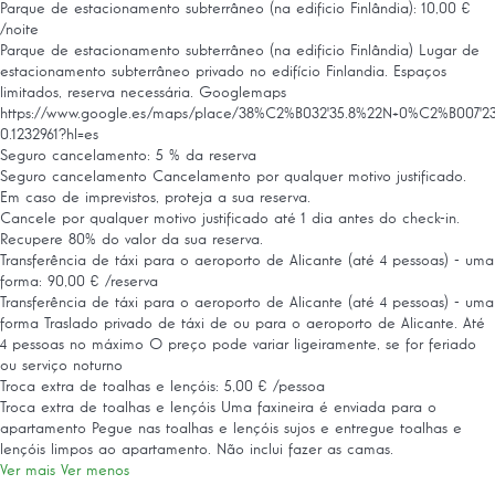
Parque de estacionamento subterrâneo (na edificio Finlândia): 10,00 €
/noite
Parque de estacionamento subterrâneo (na edificio Finlândia)
Lugar de
estacionamento subterrâneo privado no edifício Finlandia. Espaços
limitados, reserva necessária. Googlemaps
https://www.google.es/maps/place/38%C2%B032'35.8%22N+0%C2%B007'23.9%2
0.1232961?hl=es
Seguro cancelamento: 5 % da reserva
Seguro cancelamento
Cancelamento por qualquer motivo justificado.
Em caso de imprevistos, proteja a sua reserva.
Cancele por qualquer motivo justificado até 1 dia antes do check-in.
Recupere 80% do valor da sua reserva.
Transferência de táxi para o aeroporto de Alicante (até 4 pessoas) - uma
forma: 90,00 € /reserva
Transferência de táxi para o aeroporto de Alicante (até 4 pessoas) - uma
forma
Traslado privado de táxi de ou para o aeroporto de Alicante. Até
4 pessoas no máximo O preço pode variar ligeiramente, se for feriado
ou serviço noturno
Troca extra de toalhas e lençóis: 5,00 € /pessoa
Troca extra de toalhas e lençóis
Uma faxineira é enviada para o
apartamento Pegue nas toalhas e lençóis sujos e entregue toalhas e
lençóis limpos ao apartamento. Não inclui fazer as camas.
Ver mais
Ver menos