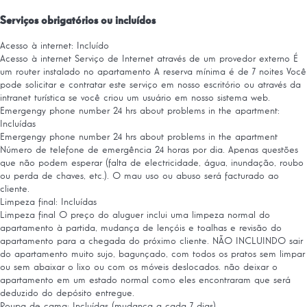
Serviços obrigatórios ou incluídos
Acesso à internet: Incluído
Acesso à internet
Serviço de Internet através de um provedor externo É
um router instalado no apartamento A reserva mínima é de 7 noites Você
pode solicitar e contratar este serviço em nosso escritório ou através da
intranet turística se você criou um usuário em nosso sistema web.
Emergengy phone number 24 hrs about problems in the apartment:
Incluídas
Emergengy phone number 24 hrs about problems in the apartment
Número de telefone de emergência 24 horas por dia. Apenas questões
que não podem esperar (falta de electricidade, água, inundação, roubo
ou perda de chaves, etc.). O mau uso ou abuso será facturado ao
cliente.
Limpeza final: Incluídas
Limpeza final
O preço do aluguer inclui uma limpeza normal do
apartamento à partida, mudança de lençóis e toalhas e revisão do
apartamento para a chegada do próximo cliente. NÃO INCLUINDO sair
do apartamento muito sujo, bagunçado, com todos os pratos sem limpar
ou sem abaixar o lixo ou com os móveis deslocados. não deixar o
apartamento em um estado normal como eles encontraram que será
deduzido do depósito entregue.
Roupa de cama: Incluídas (mudança a cada 7 dias)