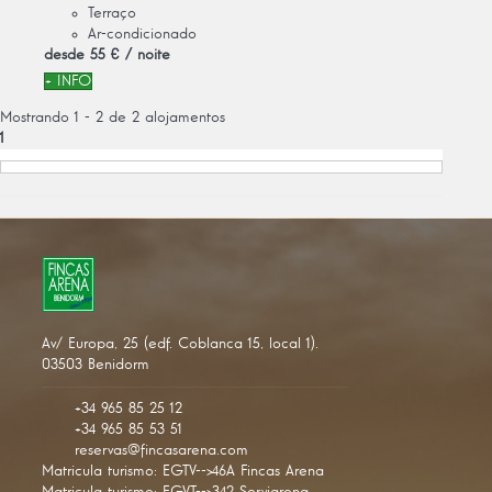
Terraço
Ar-condicionado
desde
55 €
/ noite
+ INFO
Mostrando 1 - 2 de 2 alojamentos
1
Av/ Europa, 25 (edf. Coblanca 15, local 1).
03503 Benidorm
+34 965 85 25 12
+34 965 85 53 51
reservas@fincasarena.com
Matricula turismo: EGTV-->46A Fincas Arena